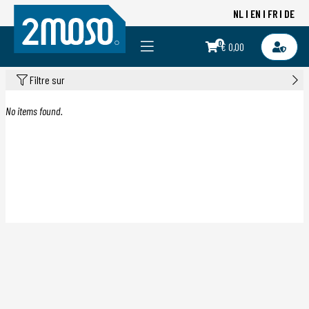
NL
EN
FR
DE
0
€ 0,00
Filtre sur
No items found.