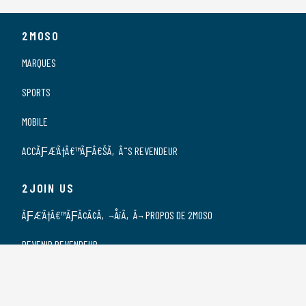
2MOSO
MARQUES
SPORTS
MOBILE
ACCÃƑÆ’Ã†Â€™ÃƑÂ€ŠÃ‚Â¨S REVENDEUR
2JOIN US
ÃƑÆ’Ã†Â€™ÃƑÂ¢Ã¢Â‚¬Å¡Ã‚Â¬ PROPOS DE 2MOSO
DEVENIR REVENDEUR
NOS REVENDEURS
POSTES VACANTS