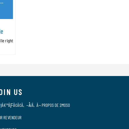
le
le right
OIN US
†Â€™ÃƑÂ¢Ã¢Â‚¬Å¡Ã‚Â¬ PROPOS DE 2MOSO
IR REVENDEUR