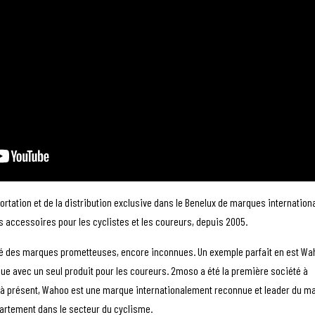
ortation et de la distribution exclusive dans le Benelux de marques internation
s accessoires pour les cyclistes et les coureurs, depuis 2005.
é des marques prometteuses, encore inconnues. Un exemple parfait en est Wa
ue avec un seul produit pour les coureurs. 2moso a été la première société à
; à présent, Wahoo est une marque internationalement reconnue et leader du m
artement dans le secteur du cyclisme.