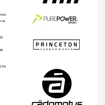
2moso
s ou
 de
 de
n les