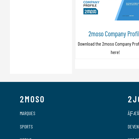
2moso Company Profi
Download the 2moso Company Profi
here!
2MOSO
2J
MARQUES
ÃƑÆ’Ã
SPORTS
DEVEN