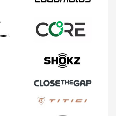
s
llement