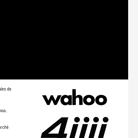
ales de
hoo,
arché