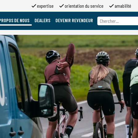
expertise
orientation du service
amabilité
PROPOS DE NOUS
DEALERS
DEVENIR REVENDEUR
A propos de nous
Marques
A propos de 2moso
Travailler chez 2moso
Sponsoring
Contact