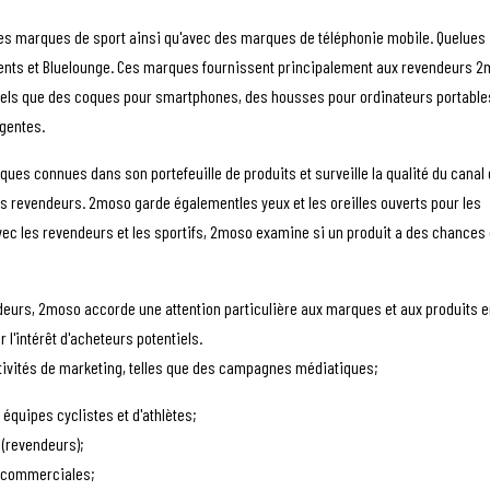
es marques de sport ainsi qu'avec des marques de téléphonie mobile. Quelues
nts et Bluelounge. Ces marques fournissent principalement aux revendeurs 
tels que des coques pour smartphones, des housses pour ordinateurs portable
igentes.
es connues dans son portefeuille de produits et surveille la qualité du canal
es revendeurs. 2moso garde égalementles yeux et les oreilles ouverts pour les
vec les revendeurs et les sportifs, 2moso examine si un produit a des chances
deurs, 2moso accorde une attention particulière aux marques et aux produits e
 l'intérêt d'acheteurs potentiels.
tivités de marketing, telles que des campagnes médiatiques;
 équipes cyclistes et d'athlètes;
 (revendeurs);
es commerciales;