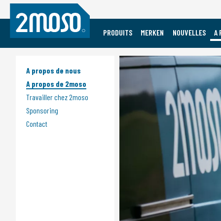
PRODUITS
MERKEN
NOUVELLES
A 
Vacature Event Medewerker
Mobile
Sports
Marques
Accessories
Accessories
A propos de nous
Audio
Audio
A propos de 2moso
Cases
Bike Care
Travailler chez 2moso
Charging
Bike Components
Sponsoring
Bike Computers
Contact
Bikes
Lunettes
Casques
Indoor Biking
Lights
Pédales
Powermeters
Chaussures