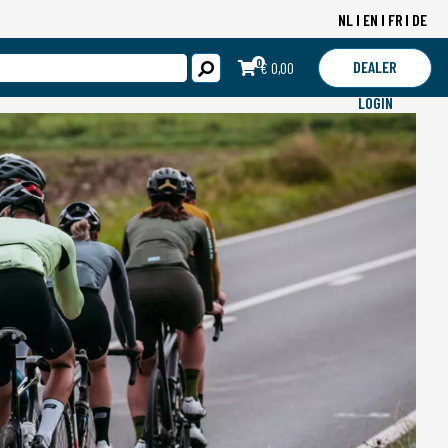
NL
EN
FR
DE
0
DEALER
€ 0,00
LOGIN