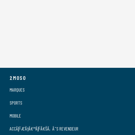
2MOSO
MARQUES
SPORTS
MOBILE
ACCÃƑÆ’Ã†Â€™ÃƑÂ€ŠÃ‚Â¨S REVENDEUR