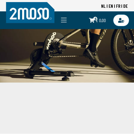
NL
EN
FR
DE
0
€ 0,00