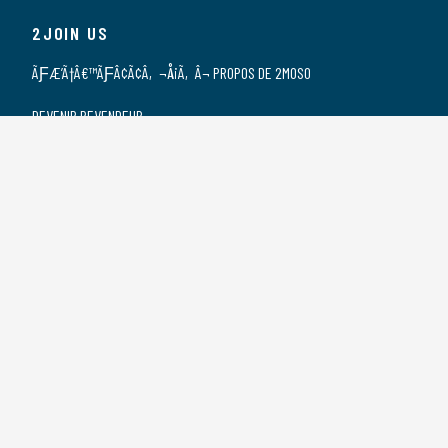
2JOIN US
ÃƑÆ’Ã†Â€™ÃƑÂ¢Ã¢Â‚¬Å¡Ã‚Â¬ PROPOS DE 2MOSO
DEVENIR REVENDEUR
NOS REVENDEURS
POSTES VACANTS
DÃƑÆ’Ã†Â€™ÃƑÂ€ŠÃ‚Â©CLARATION DE
CONFIDENTIALITÃƑÆ’Ã†Â€™ÃƑÂ€ŠÃ‚Â©
2CONTACT US
CONTACT
SPONSORSHIP