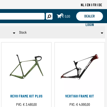
NL
EN
FR
DE
0
DEALER
€ 0,00
LOGIN
Stock
Op voorraad
Toepassen
REVO FRAME KIT PLUS
VERTIGO FRAME KIT
PVC:
€ 3.490,00
PVC:
€ 4.990,00