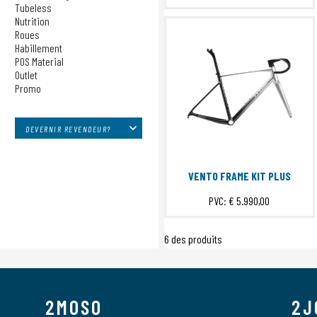
Sensors
Tubeless
Nutrition
Sacs
Roues
Tech Training
Habillement
Tubeless
POS Material
Nutrition
Outlet
Promo
Roues
Habillement
POS Material
DEVERNIR REVENDEUR?
Outlet
Promo
VENTO FRAME KIT PLUS
PVC:
€ 5.990,00
6 des produits
2MOSO
2J