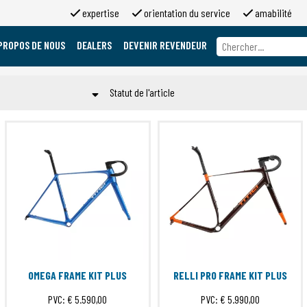
expertise
orientation du service
amabilité
PROPOS DE NOUS
DEALERS
DEVENIR REVENDEUR
A propos de nous
Marques
Statut de l'article
A propos de 2moso
Travailler chez 2moso
TO ORDER
Sponsoring
e
Soumettre
Contact
OMEGA FRAME KIT PLUS
RELLI PRO FRAME KIT PLUS
PVC:
€ 5.590,00
PVC:
€ 5.990,00