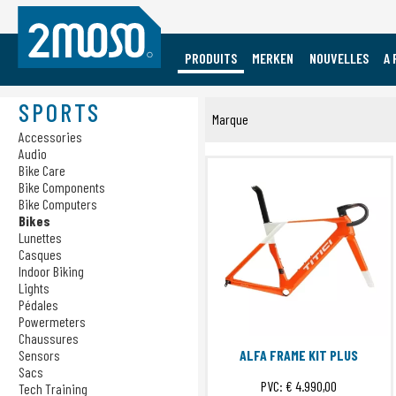
PRODUITS
MERKEN
NOUVELLES
A 
Vacature Event Medewerker
Mobile
Sports
Marques
SPORTS
Marque
Accessories
Accessories
Accessories
Audio
Audio
Audio
Titici
Cases
Bike Care
Bike Care
Bike Components
Charging
Bike Components
Soumettr
Bike Computers
Bike Computers
Bikes
Bikes
Lunettes
Lunettes
Casques
Indoor Biking
Casques
Lights
Indoor Biking
Pédales
Lights
Powermeters
Pédales
Chaussures
Sensors
ALFA FRAME KIT PLUS
Powermeters
Sacs
Chaussures
PVC:
€ 4.990,00
Tech Training