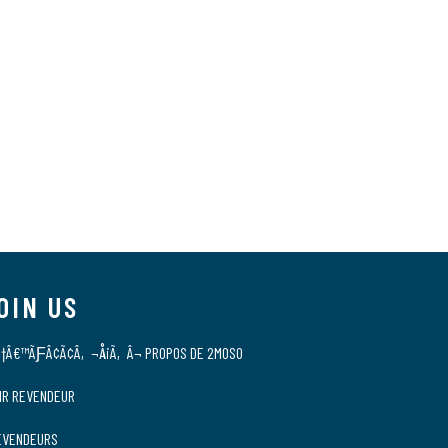
OIN US
†Â€™ÃƑÂ¢Ã¢Â‚¬Å¡Ã‚Â¬ PROPOS DE 2MOSO
IR REVENDEUR
EVENDEURS