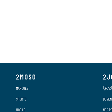
Sensors
Sacs
Tech Training
Tubeless
Nutrition
Roues
Habillement
POS Material
Outlet
Promo
2MOSO
2J
MARQUES
ÃƑÆ’Ã
SPORTS
DEVEN
MOBILE
NOS R