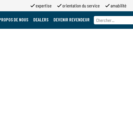
expertise
orientation du service
amabilité
PROPOS DE NOUS
DEALERS
DEVENIR REVENDEUR
A propos de nous
Marques
A propos de 2moso
Travailler chez 2moso
Sponsoring
Contact