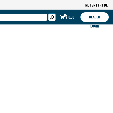
NL
EN
FR
DE
0
DEALER
€ 0,00
LOGIN