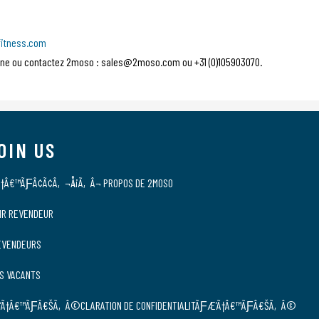
itness.com
 ligne ou contactez 2moso : sales@2moso.com ou +31 (0)105903070.
OIN US
†Â€™ÃƑÂ¢Ã¢Â‚¬Å¡Ã‚Â¬ PROPOS DE 2MOSO
IR REVENDEUR
EVENDEURS
S VACANTS
Ã†Â€™ÃƑÂ€ŠÃ‚Â©CLARATION DE CONFIDENTIALITÃƑÆ’Ã†Â€™ÃƑÂ€ŠÃ‚Â©