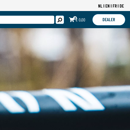
NL
EN
FR
DE
0
DEALER
€ 0,00
LOGIN