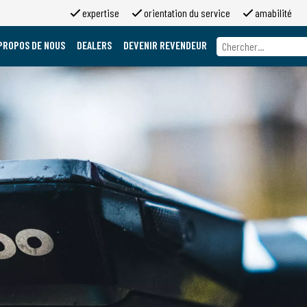
expertise
orientation du service
amabilité
PROPOS DE NOUS
DEALERS
DEVENIR REVENDEUR
A propos de nous
Marques
A propos de 2moso
Travailler chez 2moso
Sponsoring
Contact