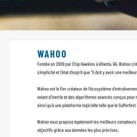
Sensors
Sacs
Tech Training
Tubeless
Nutrition
Roues
Habillement
WAHOO
POS Material
Outlet
Fondée en 2009 par Chip Hawkins à Atlanta, GA, Wahoo crée
Promo
simplicité et l'état d'esprit que "il doit y avoir une meilleu
Wahoo est le fier créateur de l'écosystéme d'entraînement
volant d'inertie et des algorithmes avancés conçus pour r
ainsi qu'à une plateforme logicielle telle que le Sufferfest
Wahoo vous propose également les meilleurs compteurs de
objectifs grâce aux données les plus précises.