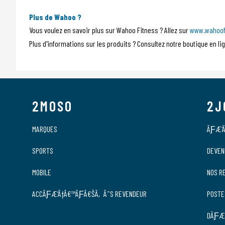
Plus de Wahoo ?
Vous voulez en savoir plus sur Wahoo Fitness ? Allez sur
www.wahoof
Plus d'informations sur les produits ? Consultez notre boutique en
2MOSO
2J
MARQUES
ÃƑÆ’Ã
SPORTS
DEVEN
MOBILE
NOS R
ACCÃƑÆ’Ã†Â€™ÃƑÂ€ŠÃ‚Â¨S REVENDEUR
POSTE
DÃƑÆ’