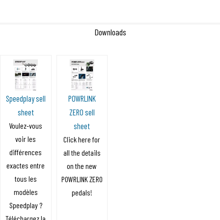
Downloads
Speedplay sell
POWRLINK
sheet
ZERO sell
Voulez-vous
sheet
voir les
Click here for
différences
all the details
exactes entre
on the new
tous les
POWRLINK ZERO
modèles
pedals!
Speedplay ?
Téléchargez la