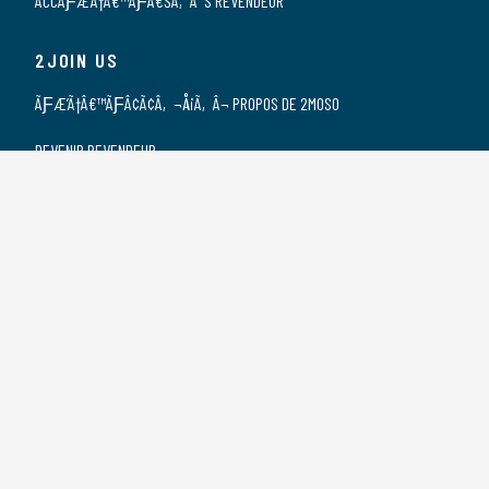
ACCÃƑÆ’Ã†Â€™ÃƑÂ€ŠÃ‚Â¨S REVENDEUR
2JOIN US
ÃƑÆ’Ã†Â€™ÃƑÂ¢Ã¢Â‚¬Å¡Ã‚Â¬ PROPOS DE 2MOSO
DEVENIR REVENDEUR
NOS REVENDEURS
POSTES VACANTS
DÃƑÆ’Ã†Â€™ÃƑÂ€ŠÃ‚Â©CLARATION DE
CONFIDENTIALITÃƑÆ’Ã†Â€™ÃƑÂ€ŠÃ‚Â©
2CONTACT US
CONTACT
SPONSORSHIP