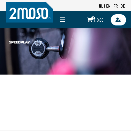
NL
EN
FR
DE
0
€ 0,00