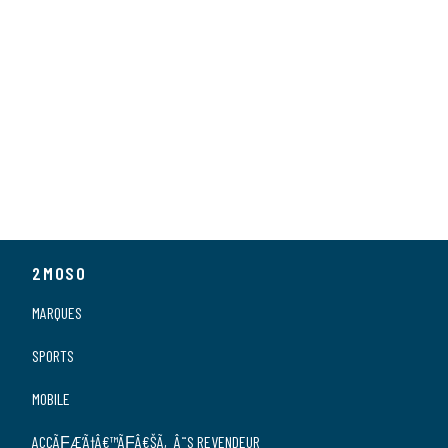
2MOSO
MARQUES
SPORTS
MOBILE
ACCÃƑÆ’Ã†Â€™ÃƑÂ€ŠÃ‚Â¨S REVENDEUR