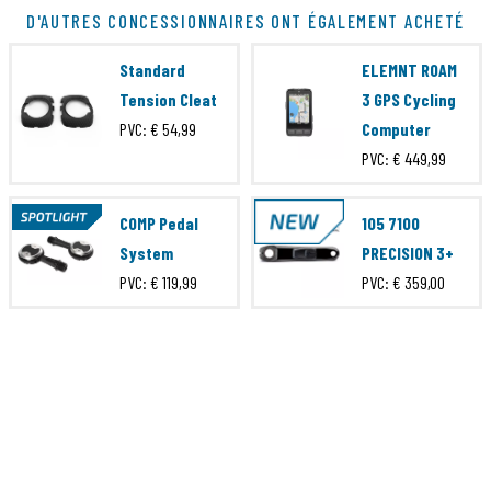
Code article
WFPRCLTAP
D'AUTRES CONCESSIONNAIRES ONT ÉGALEMENT ACHETÉ
EAN Code
850010131337
Standard
ELEMNT ROAM
Marque
Speedplay
Tension Cleat
3 GPS Cycling
PVC:
€ 54,99
Computer
Séries
Cleat
PVC:
€ 449,99
COMP Pedal
105 7100
System
PRECISION 3+
PVC:
€ 119,99
PVC:
€ 359,00