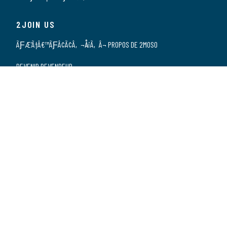
2JOIN US
ÃƑÆ’Ã†Â€™ÃƑÂ¢Ã¢Â‚¬Å¡Ã‚Â¬ PROPOS DE 2MOSO
DEVENIR REVENDEUR
NOS REVENDEURS
POSTES VACANTS
DÃƑÆ’Ã†Â€™ÃƑÂ€ŠÃ‚Â©CLARATION DE
CONFIDENTIALITÃƑÆ’Ã†Â€™ÃƑÂ€ŠÃ‚Â©
2CONTACT US
CONTACT
SPONSORSHIP