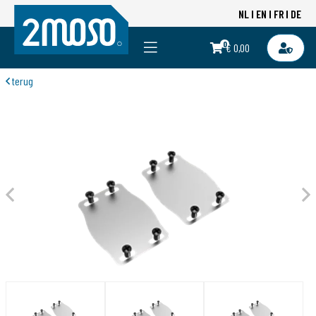
NL
EN
FR
DE
0
€ 0,00
terug