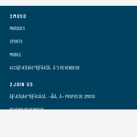
2MOSO
MARQUES
SPORTS
MOBILE
ACCÃƑÆ’Ã†Â€™ÃƑÂ€ŠÃ‚Â¨S REVENDEUR
2JOIN US
ÃƑÆ’Ã†Â€™ÃƑÂ¢Ã¢Â‚¬Å¡Ã‚Â¬ PROPOS DE 2MOSO
DEVENIR REVENDEUR
NOS REVENDEURS
POSTES VACANTS