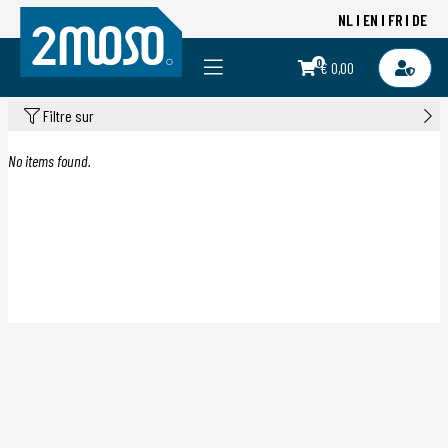
NL
EN
FR
DE
0
€ 0,00
Filtre sur
No items found.